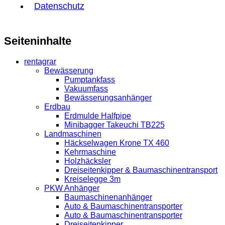
Datenschutz
Seiteninhalte
rentagrar
Bewässerung
Pumptankfass
Vakuumfass
Bewässerungsanhänger
Erdbau
Erdmulde Halfpipe
Minibagger Takeuchi TB225
Landmaschinen
Häckselwagen Krone TX 460
Kehrmaschine
Holzhäcksler
Dreiseitenkipper & Baumaschinentransport
Kreiselegge 3m
PKW Anhänger
Baumaschinenanhänger
Auto & Baumaschinentransporter
Auto & Baumaschinentransporter
Dreiseitenkipper