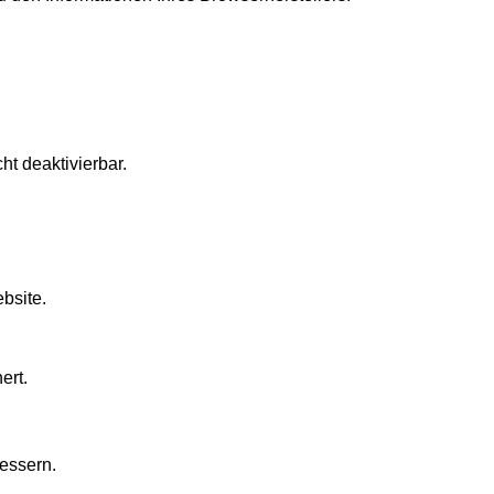
t deaktivierbar.
bsite.
ert.
bessern.